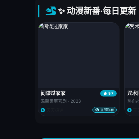
✨ 动漫新番·每日更新
间谍过家家
咒术
9.7
温馨家庭喜剧 · 2023
热血战
天天极速
天
立即观看