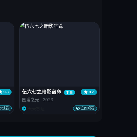
伍六七之暗影宿命
9.8
9.7
新
国漫之光 · 2023
天天极速
即观看
立即观看