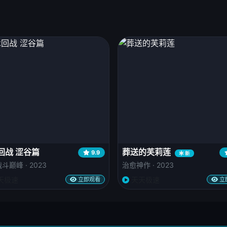
回战 涩谷篇
葬送的芙莉莲
9.9
新
斗巅峰 · 2023
治愈神作 · 2023
天极速
天天极速
立即观看
立