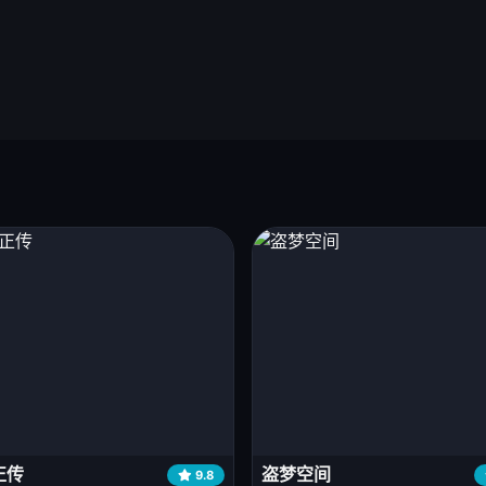
正传
盗梦空间
9.8