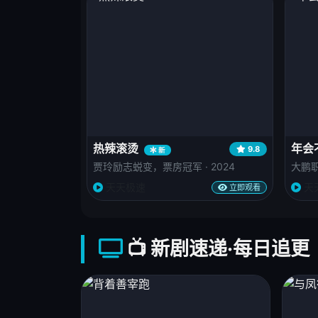
热辣滚烫
年会
9.8
新
贾玲励志蜕变，票房冠军 · 2024
大鹏职
天天极速
天
立即观看
📺 新剧速递·每日追更