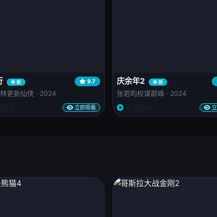
行
庆余年2
9.7
新
新
林更新仙侠 · 2024
张若昀权谋巅峰 · 2024
天极速
天天极速
立即观看
立