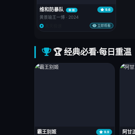
维和防暴队
9.6
新
黄景瑜王一博 · 2024
天天极速
立即观看
🏆 经典必看·每日重温
霸王别姬
阿甘
9.9