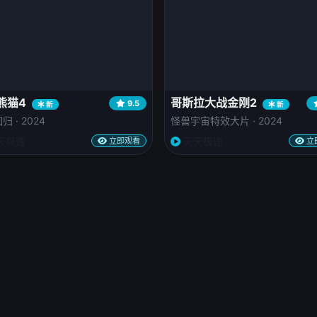
熊猫4
哥斯拉大战金刚2
9.5
新
新
 · 2024
怪兽宇宙特效大片 · 2024
天极速
天天极速
立即观看
立