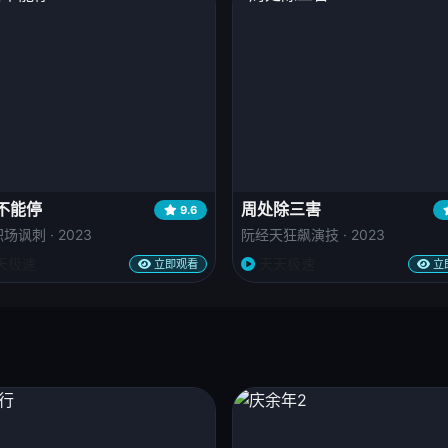
不能停
周处除三害
9.6
场讽刺 · 2023
阮经天狂飙演技 · 2023
天极速
天天极速
立即观看
立