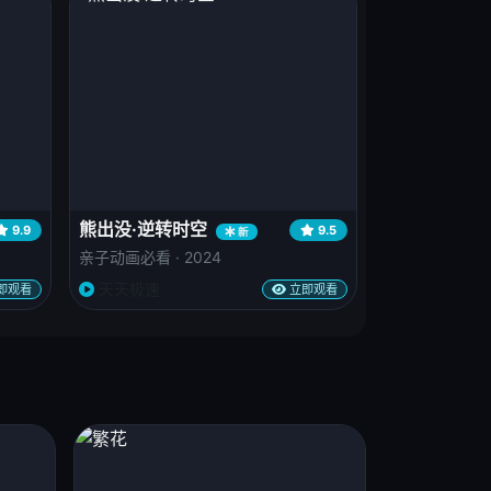
熊出没·逆转时空
9.9
9.5
新
亲子动画必看 · 2024
天天极速
即观看
立即观看