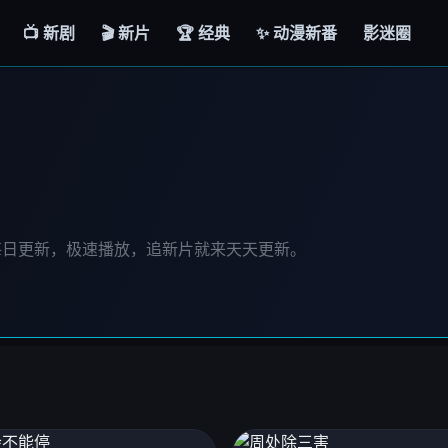
📺 新剧
🎬 新片
🏆 经典
✨ 动漫新番
影迷圈
每日更新，极速播放，追新片就来天天更新。