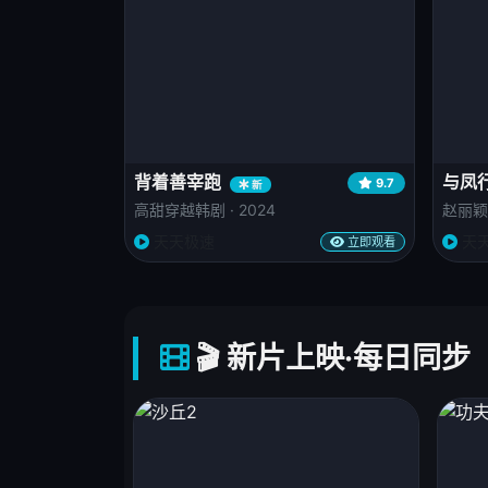
背着善宰跑
与凤
9.7
新
高甜穿越韩剧 · 2024
赵丽颖
天天极速
天
立即观看
🎬 新片上映·每日同步