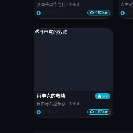
张国荣风华绝代 · 1993
人生就像
天天极速
天
立即观看
肖申克的救赎
9.9
自由与希望永存 · 1994
天天极速
立即观看