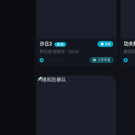
沙丘2
功夫
9.8
新
科幻史诗续作 · 2024
萌侠回归
天天极速
天
立即观看